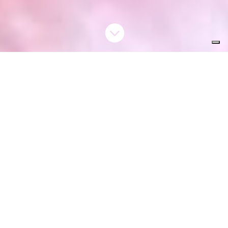

Tradizione agricola e amore per la Cipolla
di Certaldo
Benvenuti all’Orto di Fogneto, azienda agricola del
cuore della Valdelsa, parte attiva del Consorzio
Produttori Agricoli di Certaldo, nato nel 2013 per
valorizzare i prodotti del territorio.
Francesco, presidente del Consorzio, è anche
Agricoltore Custode del Seme della Cipolla di
Certaldo, un seme registrato e custodito
dalla Regione Toscana
, a tutela della qualità e
della continuità di un ortaggio unico e storico.