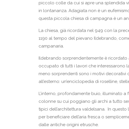
piccolo colle da cui si apre una splendida v
in lontananza. Adagiata non è un eufemismo 
questa piccola chiesa di campagna è un a
La chiesa, già ricordata nel 949 con la prece
1190 al tempo del pievano Ildebrando, come si
campanaria.
Ildebrando sorprendentemente è ricordato a
occupato di tutti i lavori che interessarono 
meno sorprendenti sono i motivi decorativi ch
all’esterno: un’enciclopedia di roselline, stelle
L’interno, profondamente buio, illuminato a f
colonne su cui poggiano gli archi a tutto sesto
tipici dell’architettura valdelsana.
In questo 
per beneficiare dell’aria fresca o semplicem
dalle antiche origini etrusche.