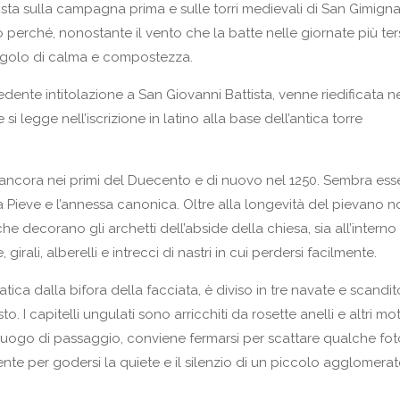
ista sulla campagna prima e sulle torri medievali di San Gimign
perché, nonostante il vento che la batte nelle giornate più ter
ngolo di calma e compostezza.
dente intitolazione a San Giovanni Battista, venne riedificata n
 legge nell’iscrizione in latino alla base dell’antica torre
ncora nei primi del Duecento e di nuovo nel 1250. Sembra esse
la Pieve e l’annessa canonica. Oltre alla longevità del pievano 
e decorano gli archetti dell’abside della chiesa, sia all’interno
, girali, alberelli e intrecci di nastri in cui perdersi facilmente.
atica dalla bifora della facciata, è diviso in tre navate e scandi
. I capitelli ungulati sono arricchiti da rosette anelli e altri mot
luogo di passaggio, conviene fermarsi per scattare qualche fot
ente per godersi la quiete e il silenzio di un piccolo agglomera