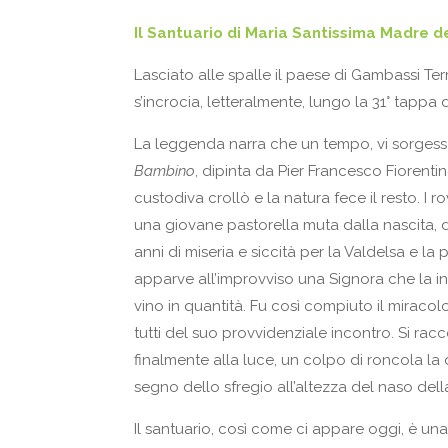
Il
Santuario di Maria Santissima Madre de
Lasciato alle spalle il paese di Gambassi Ter
s’incrocia, letteralmente, lungo la 31° tappa
La leggenda narra che un tempo, vi sorgess
Bambino
, dipinta da Pier Francesco Fiorentino 
custodiva crollò e la natura fece il resto. I r
una giovane pastorella muta dalla nascita, 
anni di miseria e siccità per la Valdelsa e la
apparve all’improvviso una Signora che la in
vino in quantità. Fu così compiuto il miraco
tutti del suo provvidenziale incontro. Si racco
finalmente alla luce, un colpo di roncola la 
segno dello sfregio all’altezza del naso dell
Il santuario, così come ci appare oggi, è una