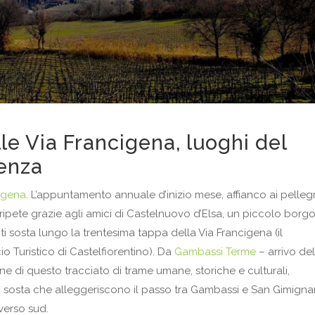
le Via Francigena, luoghi del
ienza
igena
. L’appuntamento annuale d’inizio mese, affianco ai pellegr
si ripete grazie agli amici di Castelnuovo d’Elsa, un piccolo borg
i sosta lungo la trentesima tappa della Via Francigena (il
io Turistico di Castelfiorentino). Da
Gambassi Terme
– arrivo de
e di questo tracciato di trame umane, storiche e culturali,
sosta che alleggeriscono il passo tra Gambassi e San Gimigna
verso sud.