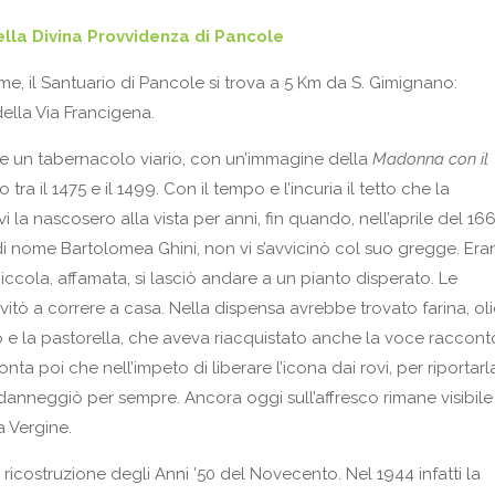
lla Divina Provvidenza
di Pancole
me, il Santuario di Pancole si trova a 5 Km da S. Gimignano:
 della Via Francigena.
e un tabernacolo viario, con un’immagine della
Madonna con il
tra il 1475 e il 1499. Con il tempo e l’incuria il tetto che la
ovi la nascosero alla vista per anni, fin quando, nell’aprile del 16
di nome Bartolomea Ghini, non vi s’avvicinò col suo gregge. Er
 piccola, affamata, si lasciò andare a un pianto disperato. Le
vitò a correre a casa. Nella dispensa avrebbe trovato farina, ol
lo e la pastorella, che aveva riacquistato anche la voce raccont
nta poi che nell’impeto di liberare l’icona dai rovi, per riportarl
danneggiò per sempre. Ancora oggi sull’affresco rimane visibile 
a Vergine.
 ricostruzione degli Anni ’50 del Novecento. Nel 1944 infatti la