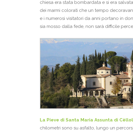
chiesa era stata bombardata e si era salvata
dei marmi colorati che un tempo decoravano
e i numerosi visitatori da anni portano in d
sia mosso dalla fede, non sarà difficile perce
La Pieve di Santa Maria Assunta di Cèllo
chilometri sono su asfalto, lungo un percorso