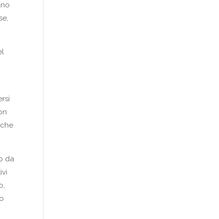
ano
se,
el
rsi
non
 che
to da
ivi
o,
to