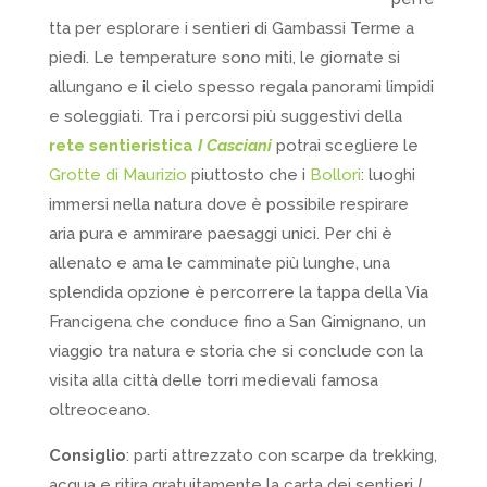
tta per esplorare i sentieri di Gambassi Terme a
piedi. Le temperature sono miti, le giornate si
allungano e il cielo spesso regala panorami limpidi
e soleggiati. Tra i percorsi più suggestivi della
rete sentieristica
I Casciani
potrai scegliere le
Grotte di Maurizio
piuttosto che i
Bollori
: luoghi
immersi nella natura dove è possibile respirare
aria pura e ammirare paesaggi unici. Per chi è
allenato e ama le camminate più lunghe, una
splendida opzione è percorrere la tappa della Via
Francigena che conduce fino a San Gimignano, un
viaggio tra natura e storia che si conclude con la
visita alla città delle torri medievali famosa
oltreoceano.
Consiglio
: parti attrezzato con scarpe da trekking,
acqua e ritira gratuitamente la carta dei sentieri
I