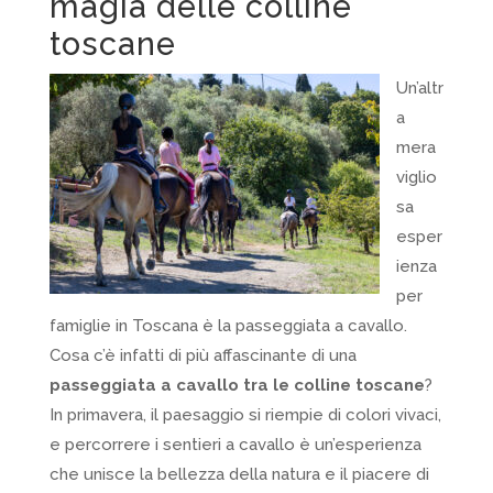
magia delle colline
toscane
Un’altr
a
mera
viglio
sa
esper
ienza
per
famiglie in Toscana è la passeggiata a cavallo.
Cosa c’è infatti di più affascinante di una
passeggiata a cavallo tra le colline toscane
?
In primavera, il paesaggio si riempie di colori vivaci,
e percorrere i sentieri a cavallo è un’esperienza
che unisce la bellezza della natura e il piacere di