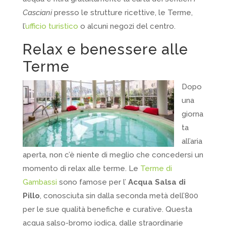
Casciani
presso le strutture ricettive, le Terme,
l’
ufficio turistico
o alcuni negozi del centro.
Relax e benessere alle
Terme
Dopo
una
giorna
ta
all’aria
aperta, non c’è niente di meglio che concedersi un
momento di relax alle terme. Le
Terme di
Gambassi
sono famose per l’
Acqua Salsa di
Pillo
, conosciuta sin dalla seconda metà dell’800
per le sue qualità benefiche e curative. Questa
acqua salso-bromo iodica, dalle straordinarie