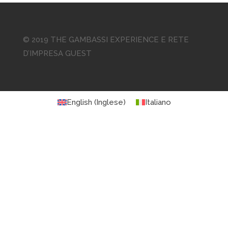
© 2019 THE GAMBASSI EXPERIENCE E RETE
D’IMPRESA GUEST
English
(
Inglese
)
Italiano