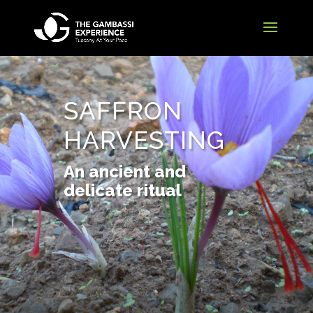
SAFFRON
HARVESTING
An ancient and
delicate ritual