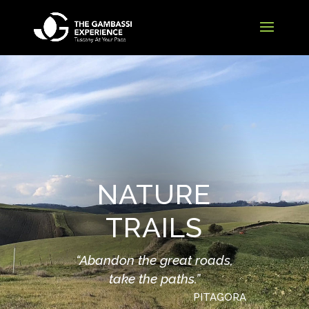
NATURE
TRAILS
“Abandon the great roads,
take the paths.”
PITAGORA