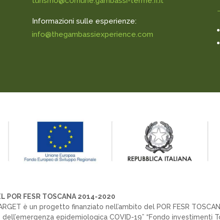
turismo@comune.gambassi-terme.fi.it
Informazioni sulle esperienze:
info@thegambassiexperience.com
L POR FESR TOSCANA 2014-2020
ARGET è un progetto finanziato nell’ambito del POR FESR TOSCANA
sto dell’emergenza epidemiologica COVID-19” “Fondo investimenti Tos