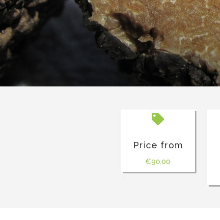

Price from
€
90,00