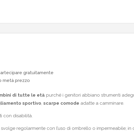
partecipare gratuitamente
ano metà prezzo
bini di tutte le età
purché i genitori abbiano strumenti adegua
liamento sportivo
,
scarpe comode
adatte a camminare.
ti con disabilità.
i svolge regolarmente con l’uso di ombrello o impermeabile; in