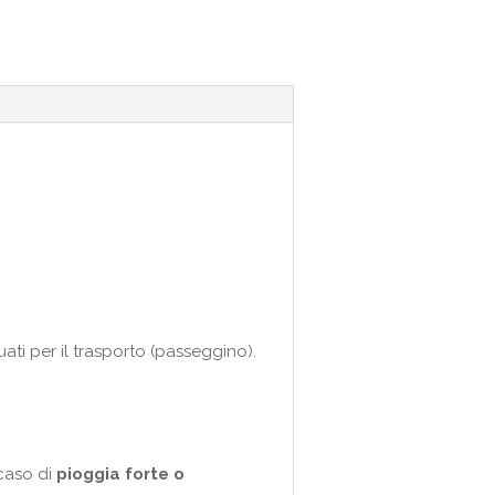
ti per il trasporto (passeggino).
 caso di
pioggia forte o