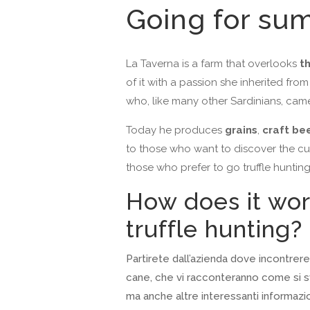
Going for sum
La Taverna is a farm that overlooks
th
of it with a passion she inherited fro
who, like many other Sardinians, cam
Today he produces
grains
,
craft bee
to those who want to discover the cult
those who prefer to go truffle hunti
How does it wo
truffle hunting?
Partirete dall’azienda dove incontreret
cane, che vi racconteranno come si sv
ma anche altre interessanti informazi