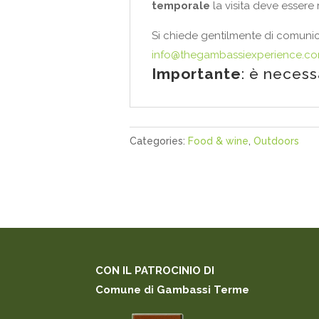
temporale
la visita deve essere
Si chiede gentilmente di comunic
info@thegambassiexperience.c
Importante
: è necess
Categories:
Food & wine
,
Outdoors
CON IL PATROCINIO DI
Comune di Gambassi Terme