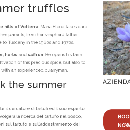
mer truffles
e hills of Volterra
. Maria Elena takes care
m her parents, from her shepherd father
e to Tuscany in the 1960s and 1970s.
r,
herbs
and
saffron
. He opens his farm
ivation of this precious spice, but also to
ng with an experienced quarryman.
AZIENDA
rk the summer
e il cercatore di tartufi ed il suo esperto
BOO
olgerà la ricerca del tartufo nel bosco,
oni sul tartufo e sull’addestramento dei
NOW