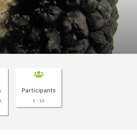

s
Participants
e,
2 - 10