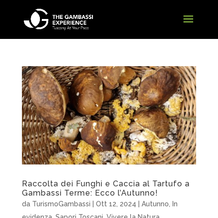
Raccolta dei Funghi e Caccia al Tartufo a
Gambassi Terme: Ecco l’Autunno!
da
TurismoGambassi
|
Ott 12, 2024
|
Autunno
,
In
evidenza
,
Sapori Toscani
,
Vivere la Natura