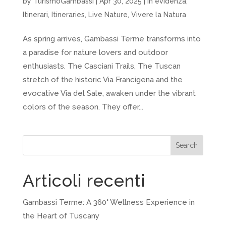
by
TurismoGambassi
|
Apr 30, 2025
|
In evidenza
,
Itinerari
,
Itineraries
,
Live Nature
,
Vivere la Natura
As spring arrives, Gambassi Terme transforms into
a paradise for nature lovers and outdoor
enthusiasts. The Casciani Trails, The Tuscan
stretch of the historic Via Francigena and the
evocative Via del Sale, awaken under the vibrant
colors of the season. They offer...
Search
Articoli recenti
Gambassi Terme: A 360° Wellness Experience in
the Heart of Tuscany