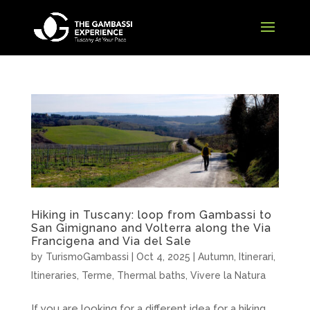
Hiking in Tuscany: loop from Gambassi to
San Gimignano and Volterra along the Via
Francigena and Via del Sale
by
TurismoGambassi
|
Oct 4, 2025
|
Autumn
,
Itinerari
,
Itineraries
,
Terme
,
Thermal baths
,
Vivere la Natura
If you are looking for a different idea for a hiking