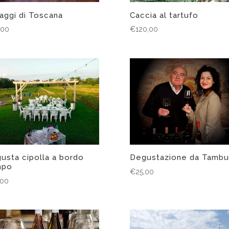
aggi di Toscana
Caccia al tartufo
,00
€
120,00
usta cipolla a bordo
Degustazione da Tambur
mpo
€
25,00
,00