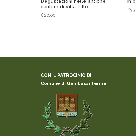
Degustazioni nelle antiche
In 
cantine di Villa Pillo
€
95
€
20,00
CON IL PATROCINIO DI
Comune di Gambassi Terme