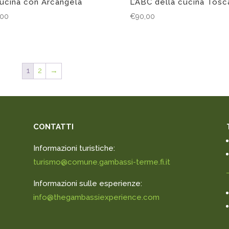
cucina con Arcangela
L’ABC della cucina Tosc
,00
€
90,00
1
2
→
CONTATTI
Informazioni turistiche:
turismo@comune.gambassi-terme.fi.it
Informazioni sulle esperienze:
info@thegambassiexperience.com