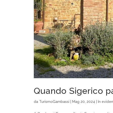
Quando Sigerico p
da
TurismoGambassi
|
Mag 20, 2024
|
In evide