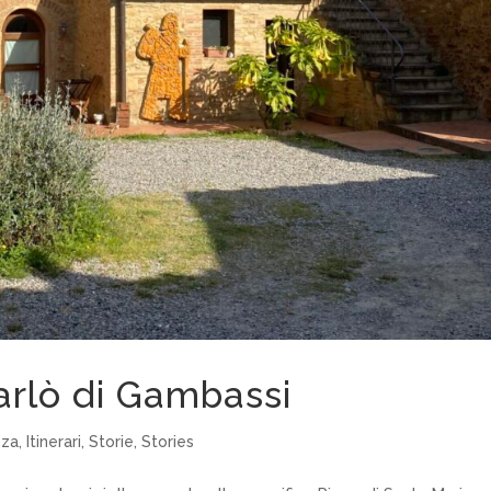
arlò di Gambassi
nza
,
Itinerari
,
Storie
,
Stories