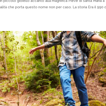
n piccolo gioiello accanto alla magnifica Pieve di Santa Maria a
pitalità che porta questo nome non per caso. La storia Era il 990 d