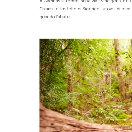
A Gambassi Terme, sulla via Francigena, c’è u
Chianni: è l’ostello di Sigerico, un’oasi di os
quando l’abate...